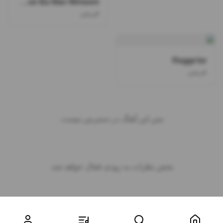
Begoo Ba Man Mimooni
فریمن
Regge'tor
فریمن
متن این آهنگ در دسترس نیست.
بخش نظرات به زودی فعال خواهد شد.