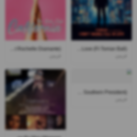
The Rich Club California (Ft Rochelle Diamante)
I Dont Wanna Fall In Love (Ft Torrian Ball)
فریمن
فریمن
Never Give Up (Ft 2Deep The Southern President)
فریمن