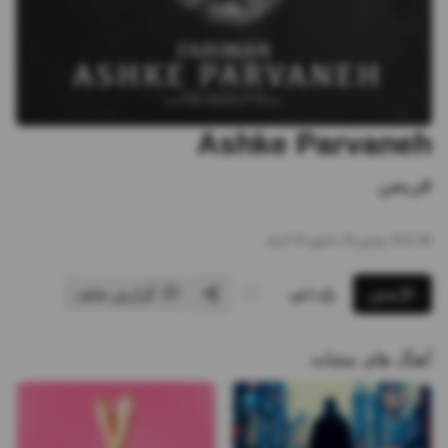
Ashke Parvaneh
فریمن
3:30
•
0
پخش
•
0
دانلود
•
0
لایک
پخش
دانلود
گزارش تخلف
آهنگ های مشابه