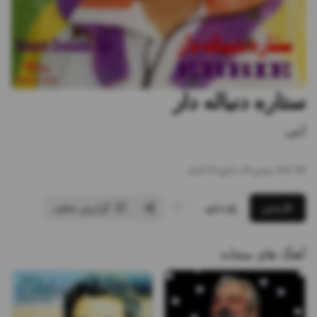
ستاره دنباله دار
ابی
5:38
•
6
پخش
•
0
دانلود
•
0
لایک
پخش
دانلود
گزارش تخلف
آهنگ های مشابه