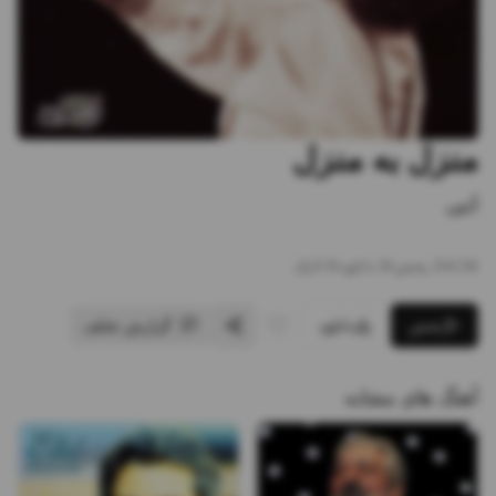
منزل به منزل
ابی
4:34
•
2
پخش
•
0
دانلود
•
0
لایک
پخش
دانلود
گزارش تخلف
آهنگ های مشابه