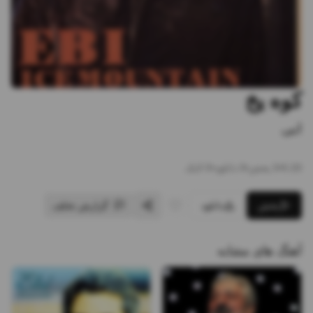
کوه یخ
ابی
5:20
•
5
پخش
•
0
دانلود
•
0
لایک
پخش
دانلود
گزارش تخلف
آهنگ های مشابه