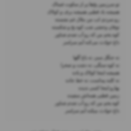
داغ حوادث میکنه آبم سراسر