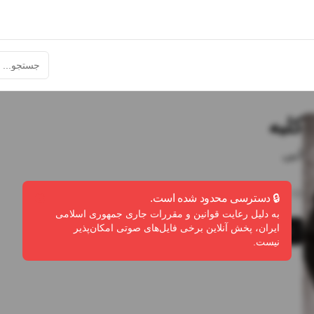
کلبه
ابی
4:32
•
5
پخش
•
0
دانلود
•
0
لایک
🔒 دسترسی محدود شده است.
به دلیل رعایت قوانین و مقررات جاری جمهوری اسلامی
ایران، پخش آنلاین برخی فایل‌های صوتی امکان‌پذیر
پخش
دانلود
گزارش تخلف
نیست.