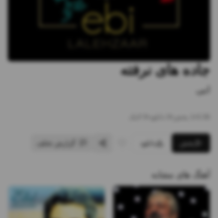
جاده های نرفته
ابی
3:36
•
1
پخش
•
0
دانلود
•
0
لایک
پخش
دانلود
گزارش تخلف
آهنگ های مشابه