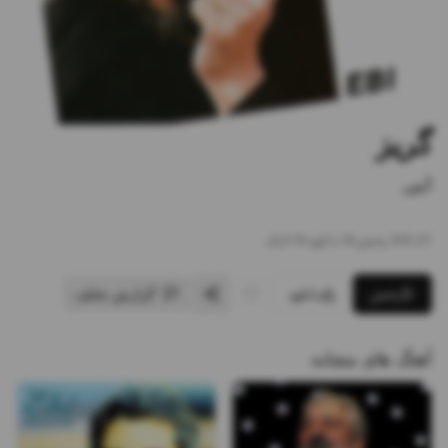
گریز
ابی
5:27
•
5
پخش
•
0
دانلود
•
0
لایک
پخش
دانلود
گزارش تخلف
آهنگ های مشابه