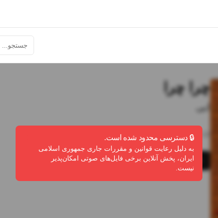
چرا چرا
ابی
5:10
•
4
پخش
•
0
دانلود
•
0
لایک
🔒 دسترسی محدود شده است.
به دلیل رعایت قوانین و مقررات جاری جمهوری اسلامی
ایران، پخش آنلاین برخی فایل‌های صوتی امکان‌پذیر
پخش
دانلود
گزارش تخلف
نیست.