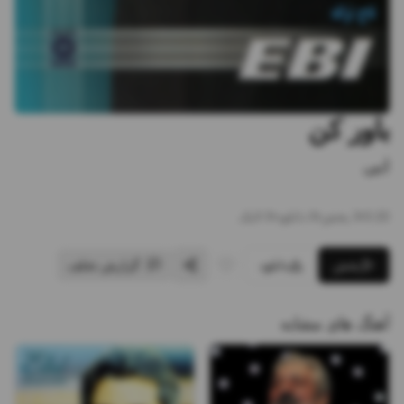
باور کن
ابی
3:20
•
3
پخش
•
0
دانلود
•
0
لایک
پخش
دانلود
گزارش تخلف
آهنگ های مشابه