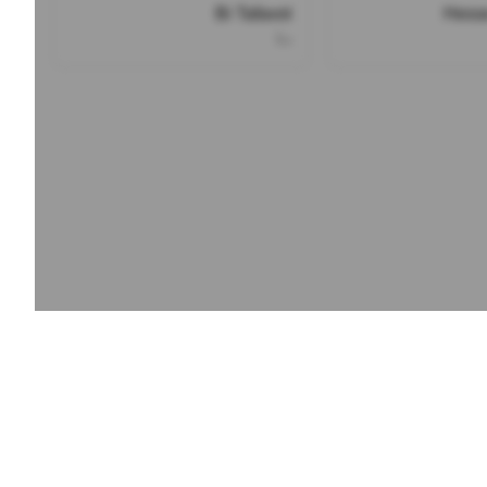
Bi Tafavot
Hess
دنا