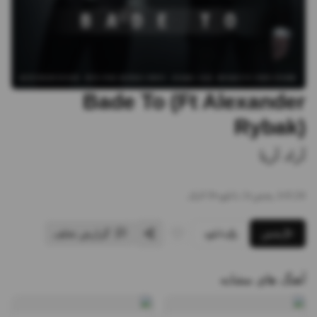
Bade To (Ft Alexander
Rybak)
آراد آریا
3:24
•
1
پخش
•
1
دانلود
•
0
لایک
پخش
دانلود
گزارش تخلف
آهنگ های مشابه