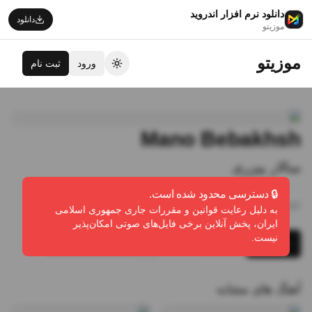
دانلود نرم افزار اندروید
دانلود
موزیتو
موزیتو
ورود
ثبت نام
تغییر تم
Mano Bebakhsh
سالار پیزری
🔒 دسترسی محدود شده است.
3:57
•
0
پخش
•
0
دانلود
•
0
لایک
به دلیل رعایت قوانین و مقررات جاری جمهوری اسلامی
ایران، پخش آنلاین برخی فایل‌های صوتی امکان‌پذیر
نیست.
پخش
دانلود
گزارش تخلف
آهنگ های مشابه