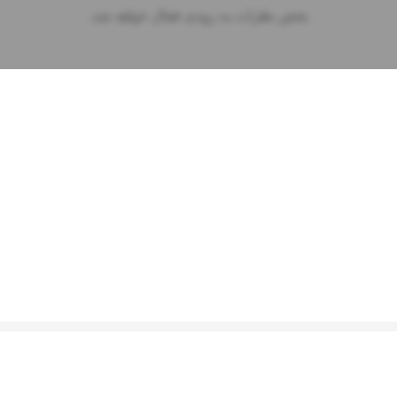
بخش نظرات به زودی فعال خواهد شد.
2026
موزیتو. تمامی حقوق محفوظ است. طراحی شده توسط
آسمان سرور