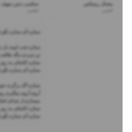
بیخیال ریمیکس
سکسی دنس سهیل م
افشین
افشین
ستاره آی ستاره بگو ی