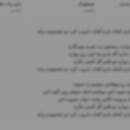
ددی
شیطونک
دلم برات هل
افشین
افشین
ارم کجایه بازم آفتاب غروب کرد دو چشمونم برایه