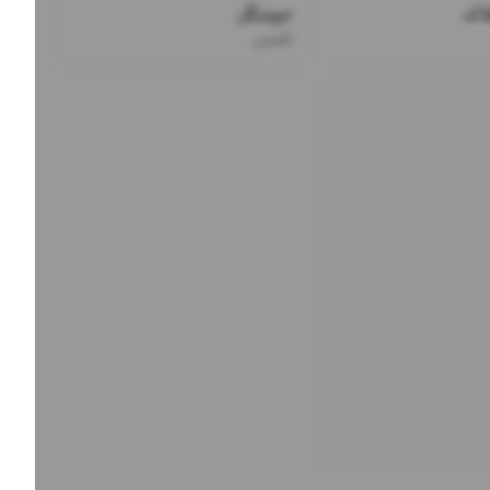
اکه
خوشگل
افشین