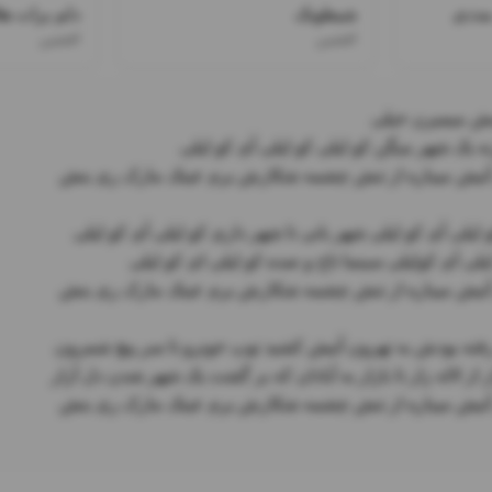
ددی
شیطونک
دلم برات هل
افشین
افشین