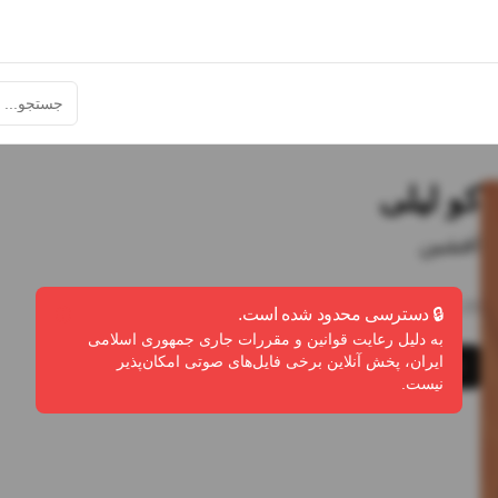
کو لیلی
افشین
3:25
•
1
پخش
•
0
دانلود
•
0
لایک
🔒 دسترسی محدود شده است.
به دلیل رعایت قوانین و مقررات جاری جمهوری اسلامی
ایران، پخش آنلاین برخی فایل‌های صوتی امکان‌پذیر
پخش
دانلود
گزارش تخلف
نیست.