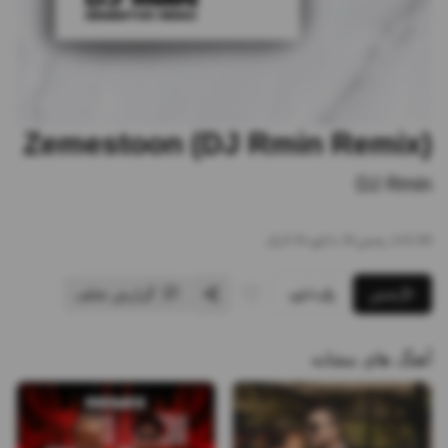
Zemestoon (DJ Rmin Remix)
DJ Rmin
3:49
•
1
پخش
•
0
دانلود
•
0
لایک
پخش
دانلود
گزارش تخلف
آهنگ های مشابه