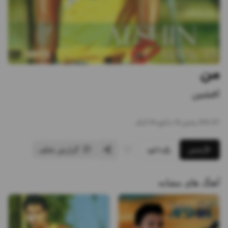
من
افشین
5:07
•
8
پخش
•
0
دانلود
•
0
لایک
پخش
دانلود
گزارش تخلف
آهنگ های مشابه