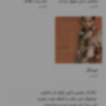
سکسی دنس سهیل مددی
دلم برات هلاکه
افشین
افشین
خوشگل
افشین