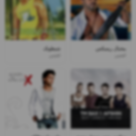
بیخیال ریمیکس
شیطونک
افشین
افشین