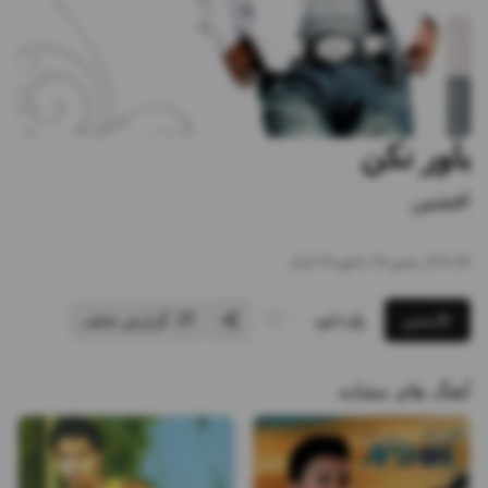
باور نکن
افشین
3:34
•
2
پخش
•
0
دانلود
•
0
لایک
پخش
دانلود
گزارش تخلف
آهنگ های مشابه