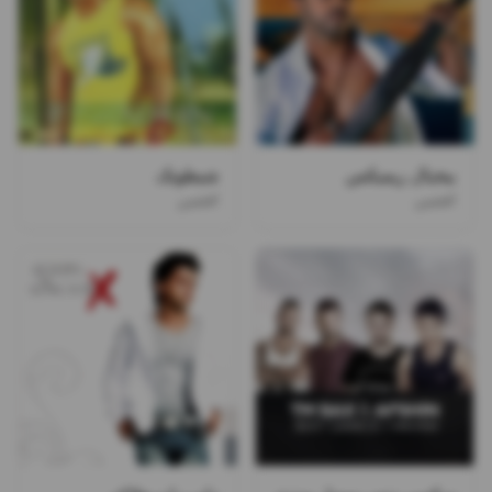
بیخیال ریمیکس
شیطونک
افشین
افشین