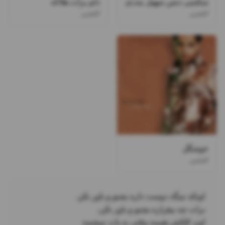
سکسی دنس سهیل مددی
دلم برات هلاکه
افشین
افشین
خوشگل
افشین