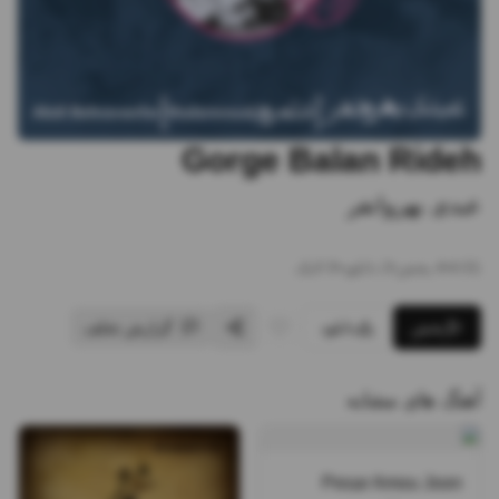
Gorge Balan Rideh
عبدی بهروانفر
4:01
•
4
پخش
•
2
دانلود
•
0
لایک
پخش
دانلود
گزارش تخلف
آهنگ های مشابه
Pesar Amou Joon