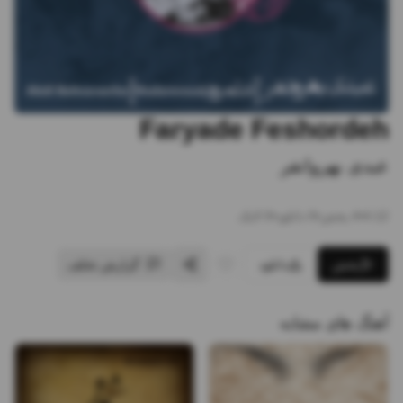
Faryade Feshordeh
عبدی بهروانفر
4:12
•
4
پخش
•
0
دانلود
•
0
لایک
پخش
دانلود
گزارش تخلف
آهنگ های مشابه