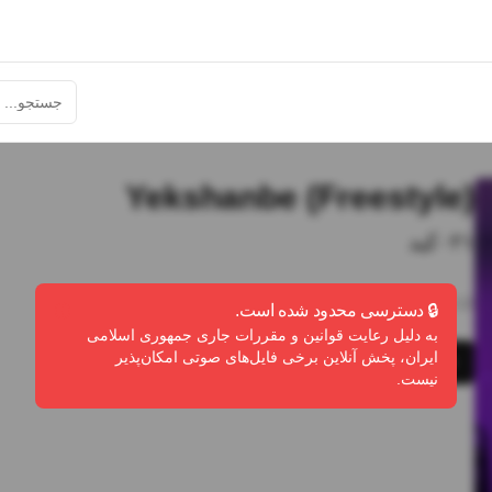
Yekshanbe (Freestyle)
۰۲۱کید
2:13
•
2
پخش
•
4
دانلود
•
0
لایک
🔒 دسترسی محدود شده است.
به دلیل رعایت قوانین و مقررات جاری جمهوری اسلامی
ایران، پخش آنلاین برخی فایل‌های صوتی امکان‌پذیر
پخش
دانلود
گزارش تخلف
نیست.