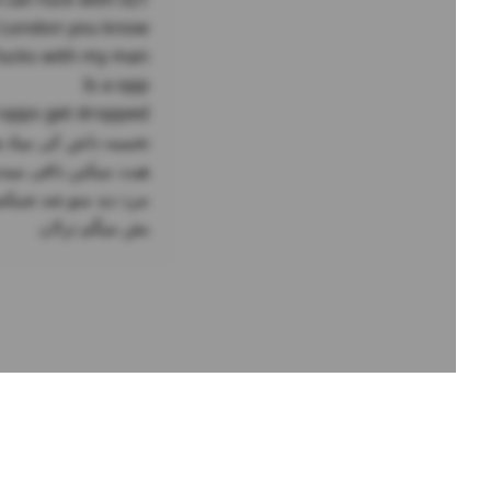
بش میگم ترلان