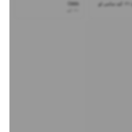
و
Odds
۰۲۱کید