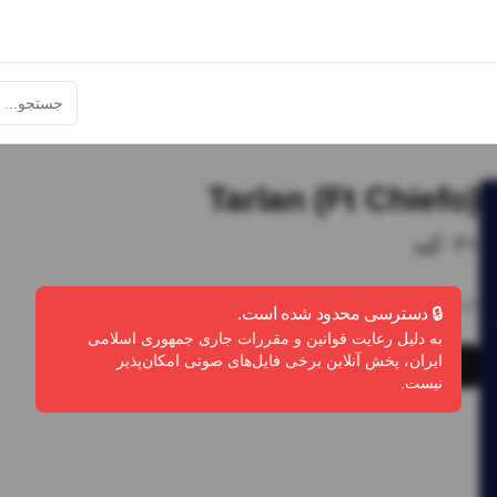
Tarlan (Ft Chiefo)
۰۲۱کید
2:47
•
0
پخش
•
0
دانلود
•
0
لایک
🔒 دسترسی محدود شده است.
به دلیل رعایت قوانین و مقررات جاری جمهوری اسلامی
ایران، پخش آنلاین برخی فایل‌های صوتی امکان‌پذیر
پخش
دانلود
گزارش تخلف
نیست.