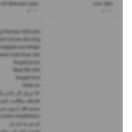
 (Ft Behzad Leito)
Lion Skin
۰۲۱کید
۰۲۱کید