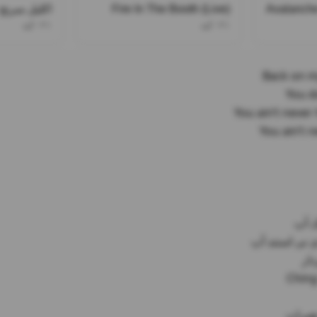
Avalanche
Fire In The Booth (Live)
اکلیل سرنج ۰۲۱کید سامی ل
۰۲۱کید
۰۲۱کید