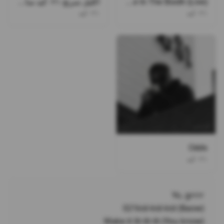
Fire In The Booth (Live)
اکلیل سرنج ۰۲۱کید سامی لو
۰۲۱کید
۰۲۱کید
Odds
۰۲۱کید