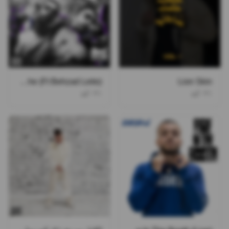
Avalanche (Ft Behzad Leito)
Lion Skin
۰۲۱کید
۰۲۱کید