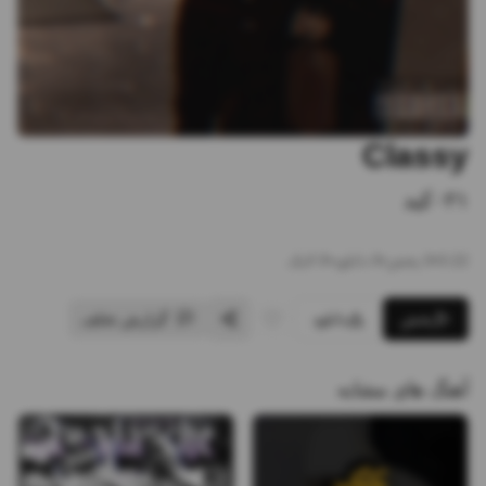
Classy
۰۲۱کید
3:22
•
0
پخش
•
0
دانلود
•
0
لایک
پخش
دانلود
گزارش تخلف
آهنگ های مشابه