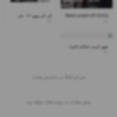
West London (Ft 021G)
کی کی پوپو ۰۲۱ جی
۰۲۱
۰۲۱
شهر غریب شایان اشراقی
۰۲۱
متن این آهنگ در دسترس نیست.
بخش نظرات به زودی فعال خواهد شد.