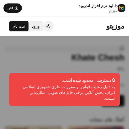
دانلود نرم افزار اندروید
دانلود
موزیتو
موزیتو
ورود
ثبت نام
تغییر تم
Khate Chesh
۰۲۱
🔒 دسترسی محدود شده است.
2:45
•
7
پخش
•
2
دانلود
•
0
لایک
به دلیل رعایت قوانین و مقررات جاری جمهوری اسلامی
ایران، پخش آنلاین برخی فایل‌های صوتی امکان‌پذیر
نیست.
پخش
دانلود
گزارش تخلف
آهنگ های مشابه