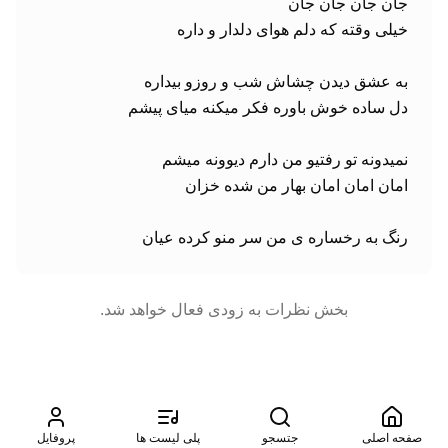
رﻧﮓ ﺑﻪ رﺧﺴﺎره ی ﻣﻦ ﺳﺮ ﻣﻨﻮ ﻛﺮده ﻋﻴﺎن
بخش نظرات به زودی فعال خواهد شد.
صفحه اصلی
جتسجو
پلی لیست ها
پروفایل