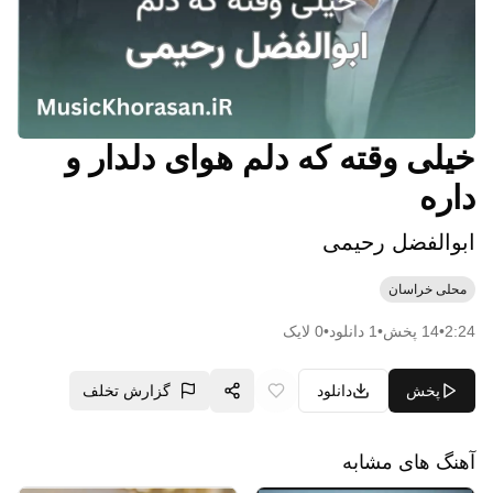
ﺧﻴﻠﻰ وﻗﺘﻪ ﻛﻪ دﻟﻢ ﻫﻮای دﻟﺪار و
داره
ابوالفضل رحیمی
محلی خراسان
2:24
•
14
پخش
•
1
دانلود
•
0
لایک
پخش
دانلود
گزارش تخلف
آهنگ های مشابه