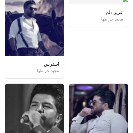
عزیز دلم
مجید خراطها
استرس
مجید خراطها