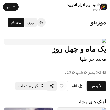
دانلود نرم افزار اندروید
دانلود
موزیتو
موزیتو
ورود
ثبت نام
تغییر تم
یک ماه و چهل روز
مجید خراطها
3:48
•
2
پخش
•
0
دانلود
•
0
لایک
پخش
دانلود
گزارش تخلف
آهنگ های مشابه