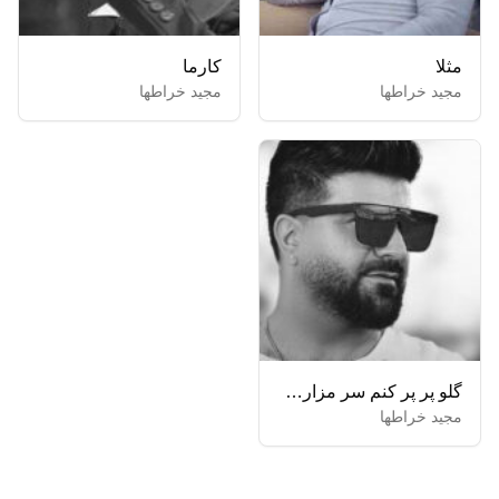
مثلا
کارما
مجید خراطها
مجید خراطها
گلو پر پر کنم سر مزارت تا ابد بارونیه چشمای یارت
مجید خراطها