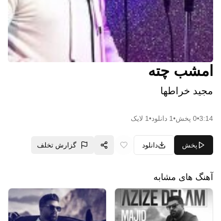
امشب چته
مجید خراطها
3:14
•
0
پخش
•
1
دانلود
•
1
لایک
پخش
دانلود
گزارش تخلف
آهنگ های مشابه