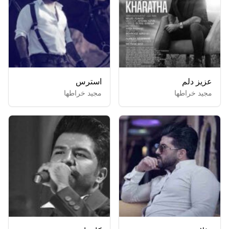
عزیز دلم
استرس
مجید خراطها
مجید خراطها