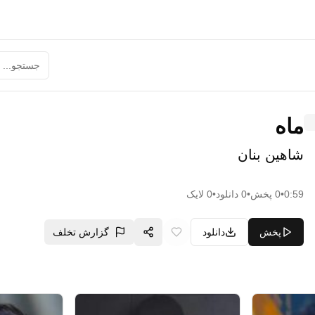
ماه
شاهین بنان
0:59
•
0
پخش
•
0
دانلود
•
0
لایک
پخش
دانلود
گزارش تخلف