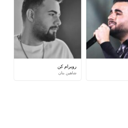
روبرام کن
شاهین بنان