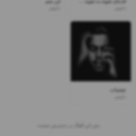
قدمای شونه به شونه ی زیر باروناتو میخرم نرو
این منم
دانوش
دانوش
چشمات
دانوش
متن این آهنگ در دسترس نیست.