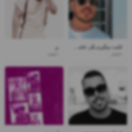
لکنت میگیرم بگی عاشقمی آره
پر
دانوش
دانوش