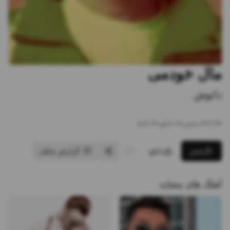
مال خودمی
دانوش
2:54
•
0
پخش
•
0
دانلود
•
0
لایک
پخش
دانلود
گزارش تخلف
آهنگ های مشابه