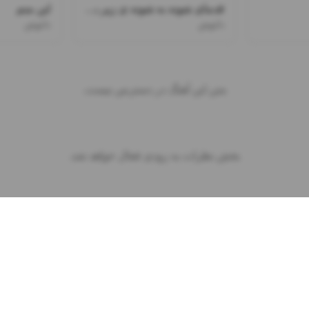
قدمای شونه به شونه ی زیر باروناتو میخرم نرو
این منم
دانوش
دانوش
متن این آهنگ در دسترس نیست.
بخش نظرات به زودی فعال خواهد شد.