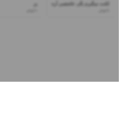
لکنت میگیرم بگی عاشقمی آره
پر
دانوش
دانوش