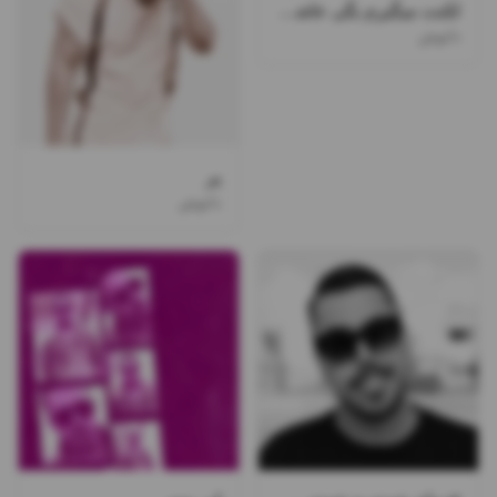
لکنت میگیرم بگی عاشقمی آره
دانوش
پر
دانوش