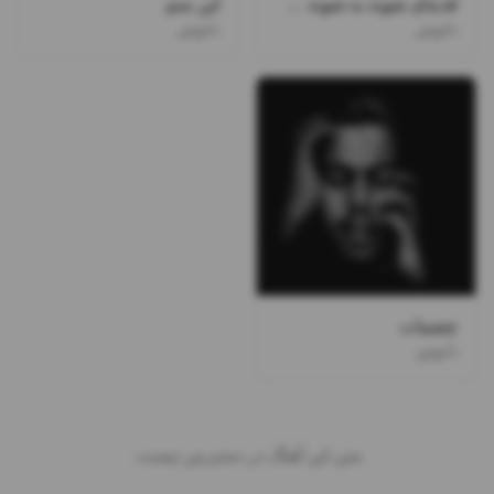
قدمای شونه به شونه ی زیر باروناتو میخرم نرو
این منم
دانوش
دانوش
چشمات
دانوش
متن این آهنگ در دسترس نیست.