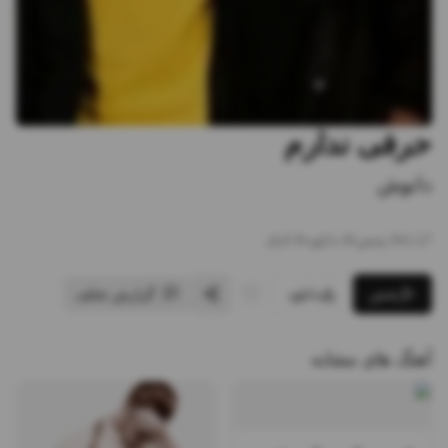
حرفی ندارم
دانوش
1:17
•
0
پخش
•
0
دانلود
•
0
لایک
پخش
دانلود
گزارش تخلف
آهنگ های مشابه