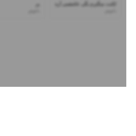
لکنت میگیرم بگی عاشقمی آره
پر
دانوش
دانوش