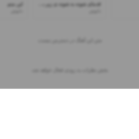
قدمای شونه به شونه ی زیر باروناتو میخرم نرو
این منم
دانوش
دانوش
متن این آهنگ در دسترس نیست.
بخش نظرات به زودی فعال خواهد شد.