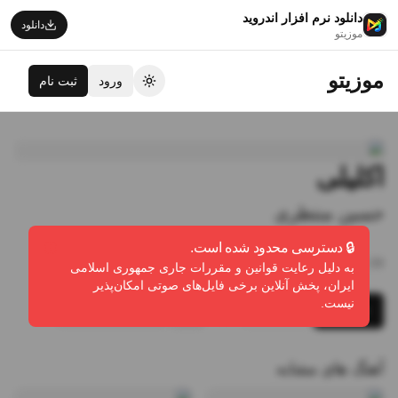
دانلود نرم افزار اندروید
دانلود
موزیتو
موزیتو
ورود
ثبت نام
تغییر تم
اکلیلی
حسین منتظری
🔒 دسترسی محدود شده است.
2:39
•
0
پخش
•
0
دانلود
•
0
لایک
به دلیل رعایت قوانین و مقررات جاری جمهوری اسلامی
ایران، پخش آنلاین برخی فایل‌های صوتی امکان‌پذیر
نیست.
پخش
دانلود
گزارش تخلف
آهنگ های مشابه