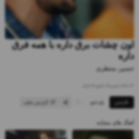
اون چشات برق داره با همه فرق
داره
حسین منتظری
2:37
•
0
پخش
•
0
دانلود
•
0
لایک
پخش
دانلود
گزارش تخلف
آهنگ های مشابه