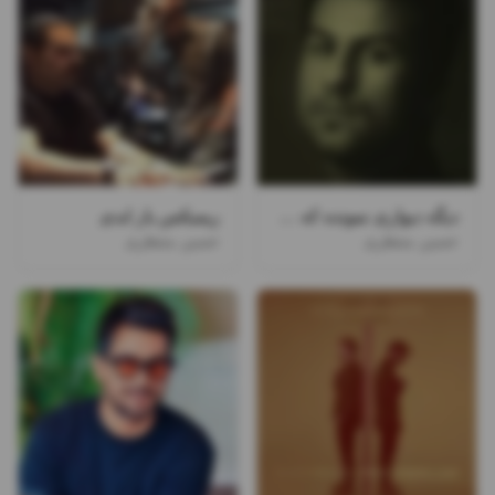
دیگه دیواری نمونده که خراب نشه رو سرامون
ریمیکس یار ابدی
حسین منتظری
حسین منتظری