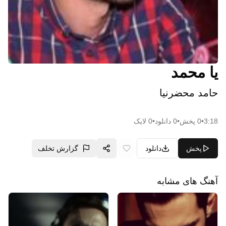
یا محمد
حامد محضرنیا
3:18
•
0
پخش
•
0
دانلود
•
0
لایک
پخش
دانلود
گزارش تخلف
آهنگ های مشابه