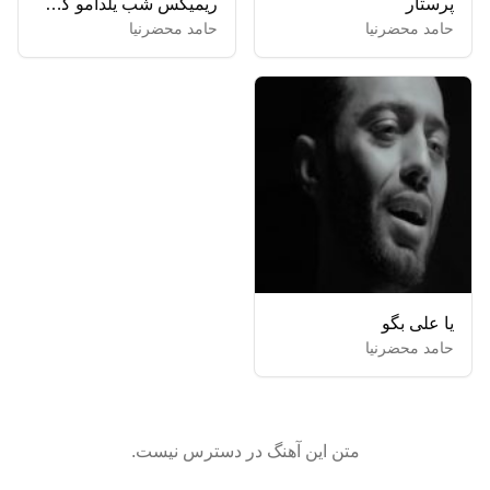
پرستار
ریمیکس شب یلدامو کل آرزوهامو
حامد محضرنیا
حامد محضرنیا
یا علی بگو
حامد محضرنیا
متن این آهنگ در دسترس نیست.