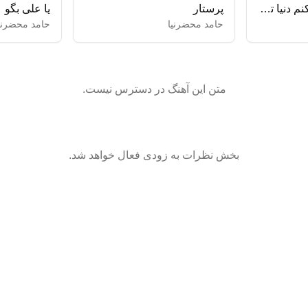
تا تورو دارم حس میکنم دنیا تو دستامه
پرستار
یا علی بگو
حامد محضرنیا
حامد محضرنی
متن این آهنگ در دسترس نیست.
بخش نظرات به زودی فعال خواهد شد.