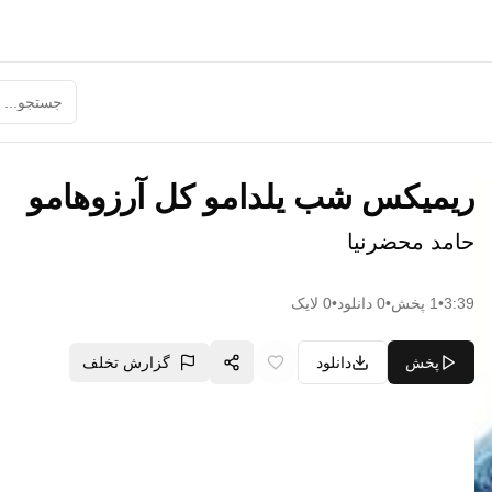
ریمیکس شب یلدامو کل آرزوهامو
حامد محضرنیا
3:39
•
1
پخش
•
0
دانلود
•
0
لایک
پخش
دانلود
گزارش تخلف