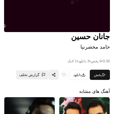
جانان حسین
حامد محضرنیا
3:30
•
6
پخش
•
3
دانلود
•
1
لایک
پخش
دانلود
گزارش تخلف
آهنگ های مشابه