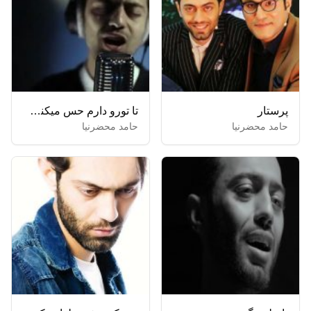
پرستار
تا تورو دارم حس میکنم دنیا تو دستامه
حامد محضرنیا
حامد محضرنیا