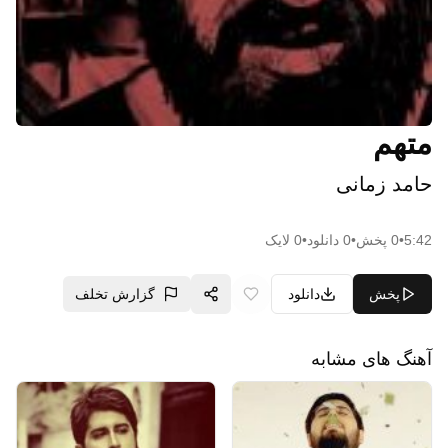
متهم
حامد زمانی
5:42
•
0
پخش
•
0
دانلود
•
0
لایک
پخش
دانلود
گزارش تخلف
آهنگ های مشابه