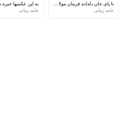
تا پای جان دلداده فرمان مولاییم
به این عکسها خیره 
حامد زمانی
حامد زمانی