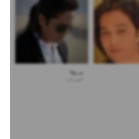
بی وفا
امین بانی