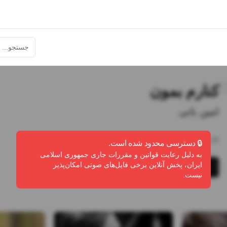
کنارم بمون
امین بانی
1:20
•
0
پخش
•
0
دانلود
•
0
لایک
🔒 دسترسی محدود شده است.
به دلیل رعایت قوانین و مقررات جاری جمهوری اسلامی
ایران، پخش آنلاین برخی فایل‌های صوتی امکان‌پذیر
پخش
دانلود
گزارش تخلف
نیست.