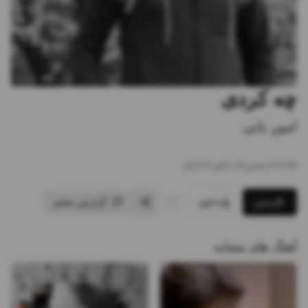
چه کردی
امین بانی
3:40
•
0
پخش
•
0
دانلود
•
0
لایک
پخش
دانلود
گزارش تخلف
آهنگ های مشابه