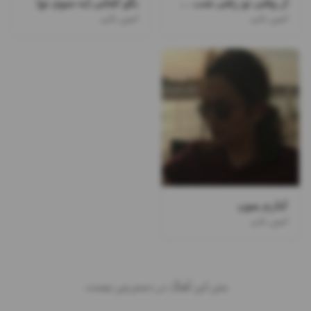
از وقتی تو رفتی شب حالمو پرسید
بگو کجایی (به سوی تو)
امین بانی
امین بانی
کنارم بمون
امین بانی
متن این آهنگ در دسترس نیست.