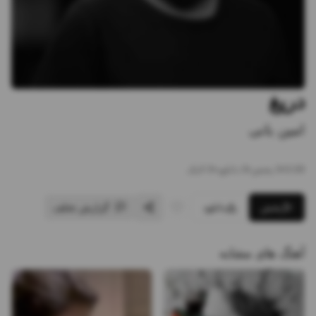
دریغ
امین بانی
3:09
•
0
پخش
•
0
دانلود
•
0
لایک
پخش
دانلود
گزارش تخلف
آهنگ های مشابه