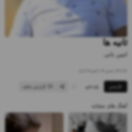
ثانیه ها
امین بانی
3:02
•
0
پخش
•
0
دانلود
•
0
لایک
پخش
دانلود
گزارش تخلف
آهنگ های مشابه