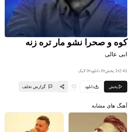
کوه و صحرا نشو مار تره زنه
ابی عالی
2:41
•
1
پخش
•
0
دانلود
•
0
لایک
پخش
دانلود
گزارش تخلف
آهنگ های مشابه