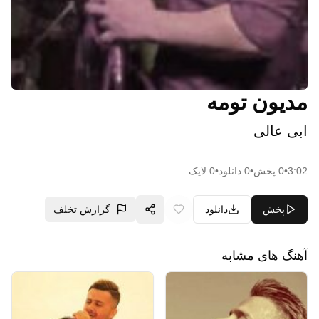
مدیون تومه
ابی عالی
3:02
•
0
پخش
•
0
دانلود
•
0
لایک
پخش
دانلود
گزارش تخلف
آهنگ های مشابه