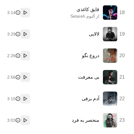
قایق کاغذی
18
3:14
پخش
از آلبوم Setareh
19
لالایی
3:29
پخش
20
دروغ نگو
2:26
پخش
21
بی معرفت
2:56
پخش
22
آدم برفی
3:15
پخش
23
منحصر به فرد
3:03
پخش