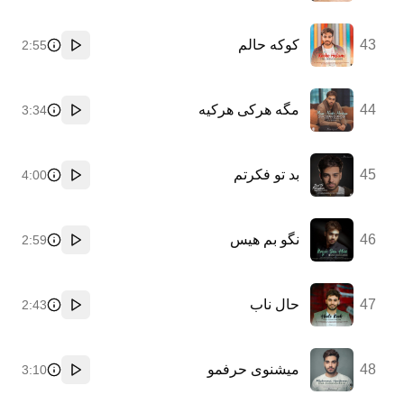
43
کوکه حالم
2:55
پخش
44
مگه هرکی هرکیه
3:34
پخش
45
4:00
پخش
46
نگو بم هیس
2:59
پخش
47
حال ناب
2:43
پخش
48
3:10
پخش