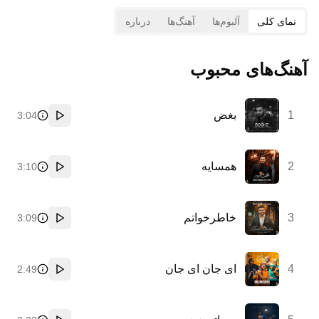
نمای کلی
آلبوم‌ها
آهنگ‌ها
درباره
آهنگ‌های محبوب
1
بغض
3:04
پخش
2
همسایه
3:10
پخش
3
خاطرخواتم
3:09
پخش
4
ای جان ای جان
2:49
پخش