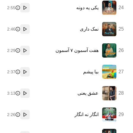
24
یکی یه دونه
2:55
پخش
25
نمک داری
2:46
پخش
26
هفت آسمون ۷ آسمون
2:29
پخش
27
بیا پیشم
2:37
پخش
28
عشق یعنی
3:13
پخش
29
انگار نه انگار
2:26
پخش