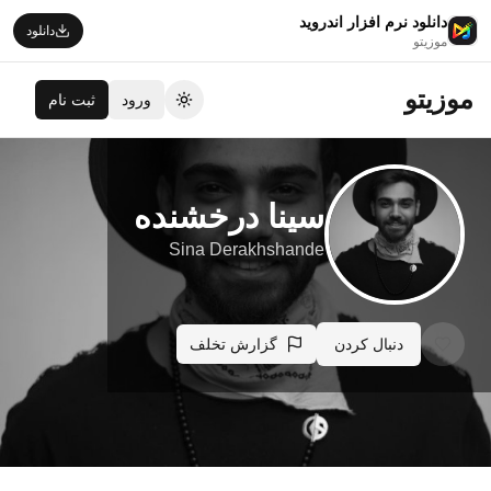
دانلود نرم افزار اندروید
دانلود
موزیتو
موزیتو
ورود
ثبت نام
تغییر تم
سینا درخشنده
Sina Derakhshande
دنبال کردن
گزارش تخلف