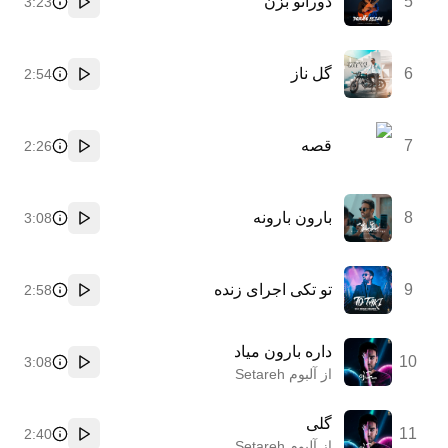
5
دوراتو بزن
3:23
پخش
6
گل ناز
2:54
پخش
7
قصه
2:26
پخش
8
بارون بارونه
3:08
پخش
9
تو تکی اجرای زنده
2:58
پخش
داره بارون میاد
10
3:08
پخش
از آلبوم Setareh
گلی
11
2:40
پخش
از آلبوم Setareh