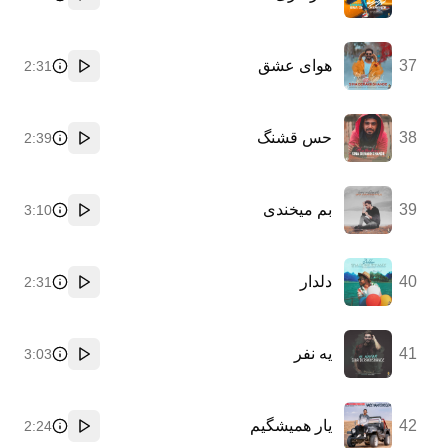
پخش
37
هوای عشق
2:31
پخش
38
حس قشنگ
2:39
پخش
39
بم میخندی
3:10
پخش
40
دلدار
2:31
پخش
41
یه نفر
3:03
پخش
42
یار همیشگیم
2:24
پخش