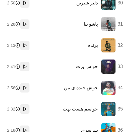
30
دلبر شیرین
2:50
پخش
31
پاشو بیا
2:28
پخش
32
پرنده
3:13
پخش
33
حواس پرت
2:41
پخش
34
خوش خنده ی من
2:56
پخش
35
حواسم هست بهت
2:32
پخش
36
سرسری
2:18