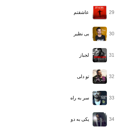
29
عاشقتم
30
بی نظیر
31
لجباز
32
تو دلی
33
سر به راه
34
یکی به دو