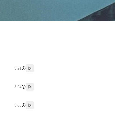
3:21
پخش
3:24
پخش
3:05
پخش