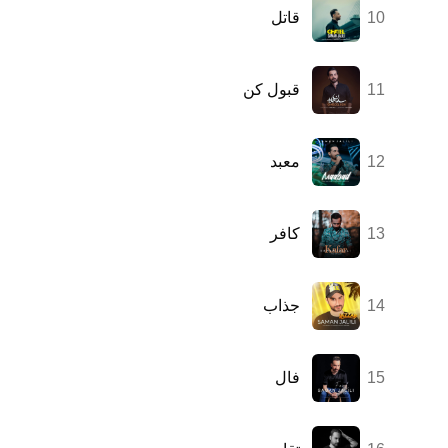
10
قاتل
11
قبول کن
12
معبد
13
کافر
14
جذاب
15
فال