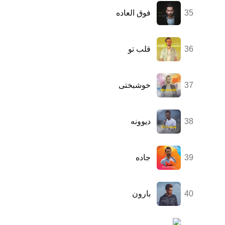
35
فوق العاده
36
قلب تو
37
خوشبختی
38
دیوونه
39
جاده
40
بارون