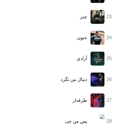
23
چتر
24
جنون
25
آزادی
26
دنبال من نگرد
27
طرفدار
28
پس من چی