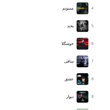
4
ممنونم
5
بخند
6
خوشگلا
7
ساقی
8
عشق
9
دیوار