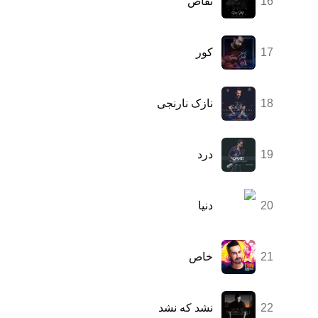
16
تقاص
17
کور
18
نازک نارنجی
19
درد
20
دنیا
21
خاص
22
نشد که نشد