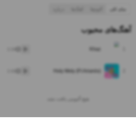
نمای کلی
آلبوم‌ها
آهنگ‌ها
درباره
آهنگ‌های محبوب
Khaz
1
2:24
پخش
Holy Moly (Ft Arianiix)
2
2:43
پخش
هیچ آلبومی یافت نشد