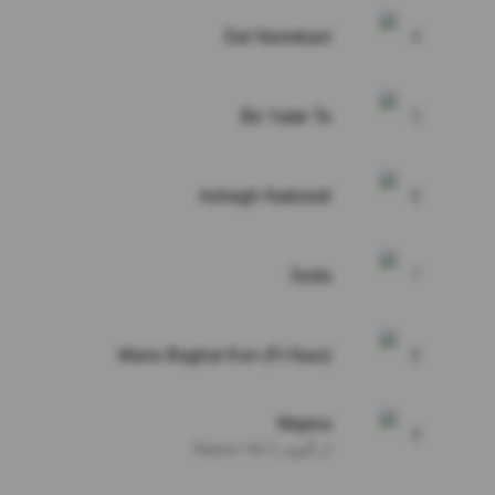
Del Nemikani
4
Be Yade To
5
Ashegh Naboodi
6
Soda
7
Mano Baghal Kon (Ft Nazi)
8
Majera
9
از آلبوم Natoor Vol 1