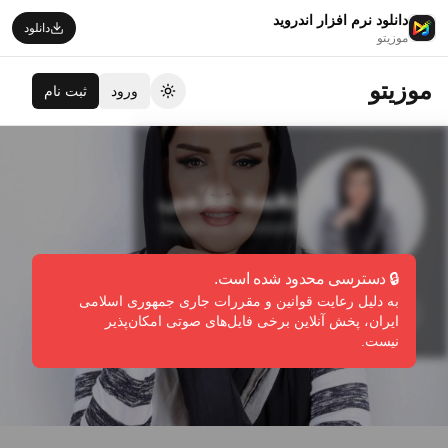
دانلود نرم افزار اندروید
دانلود
موزیتو
موزیتو
ورود
ثبت نام
تغییر تم
نغمه غلامی
Naghmeh Gholami
🔒 دسترسی محدود شده است.
به دلیل رعایت قوانین و مقررات جاری جمهوری اسلامی
دنبال کردن
گزارش تخلف
ایران، پخش آنلاین برخی فایل‌های صوتی امکان‌پذیر
نیست.