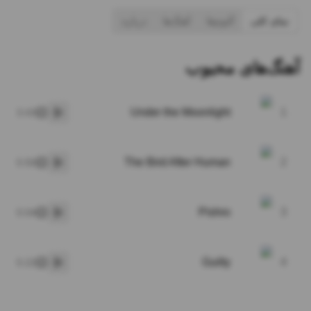
نمای کلی
آلبوم‌ها
آهنگ‌ها
درباره
آهنگ‌های محبوب
Under the Moonlight
1
3:43
پخش
The Bird After Human
2
5:50
پخش
Pishro
3
5:04
پخش
Guilty
4
5:22
پخش